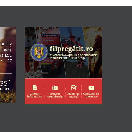
ear sky
midity
/s ESE
 • L 27
35
°
MON