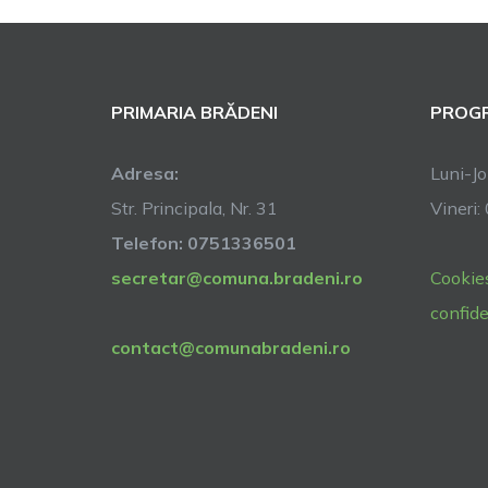
PRIMARIA BRĂDENI
PROGR
Adresa:
Luni-Jo
Str. Principala, Nr. 31
Vineri:
Telefon: 0751336501
secretar@comuna.bradeni.ro
Cookie
confide
contact@comunabradeni.ro