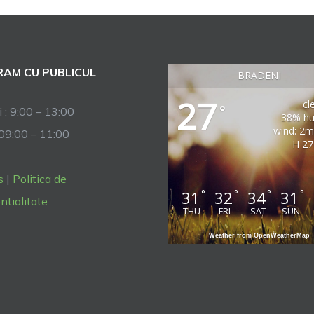
AM CU PUBLICUL
BRADENI
27
cl
°
i : 9:00 – 13:00
38% hu
wind: 2m
 09:00 – 11:00
H 27
s
|
Politica de
31
32
34
31
°
°
°
°
ntialitate
THU
FRI
SAT
SUN
Weather from OpenWeatherMap