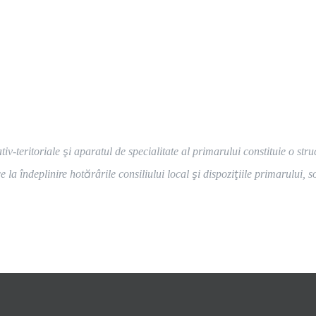
ativ-teritoriale şi aparatul de specialitate al primarului constituie o 
la îndeplinire hotărârile consiliului local şi dispoziţiile primarului, s