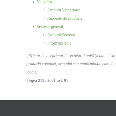
Viceprimar
Atributii Viceprimar
Rapoarte de activitate
Secretar general
Atributii Secretar
Informatii utile
,,Primarul, viceprimarul, secretarul unităţii administr
primaria comunei, oraşului sau municipiului, care duce 
locale.”
Legea 215 / 2001 art. 91