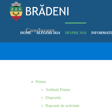
Skip
to
content
Conducere
HOME
ALEGERI 2024
DESPRE NOI
INFORMATII
Primar
Atributii Primar
Dispozitii
Rapoarte de activitate