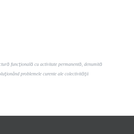
structură funcţională cu activitate permanentă, denumită
oluţionând problemele curente ale colectivităţii