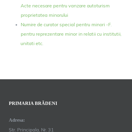
Acte necesare pentru vanzare autoturism
proprietatea minorului
Numire de curator special pentru minori -F.
pentru reprezentare minor in relatii cu institutii,
unitati etc.
PRIMARIA BRĂDENI
Adresa:
Str. Principala, Nr. 31